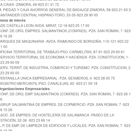
LA CAIXA -ZAMORA, 49-923 21 31 72
M. PIEDAD Y CAJA AHORROS GENERAL DE BADAJOZ-ZAMORA, 58-923 21 63 3
SANTANDER CENTRAL HISPANO-TORO, 33-35-923 29 90 00
atos de interés
ADE CASTILLA LEON-AVDA. MIRAT, 12-16-923 25 17 00
CONF. DE ORG. EMPRES. SALMANTINOS (CONFAES) -PZA. SAN ROMAN, 7 -923
6 16 26
PARQUES DE MAQUINARIA -AVDA. RAIMUNDO DE BORGOÑA, 115-121-923 22
21 00
OFICINA TERRITORIAL DE TRABAJO-PSO. CARMELITAS, 87-91-923 29 60 61
SERVICIO TERRITORIAL DE ECONOMIA Y HACIENDA -PZA. CONSTITUCION, 1-
23 29 60 09
SERV. TERRIT. DE INDUSTRIA, COMERCIO Y TURISMO -PZA. CONSTITUCION, 2
23 29 60 00
VENTANILLA UNICA EMPRESARIAL -PZA. SEXMEROS, 4 -923 28 00 75
REGISTRO MERCANTIL-PSO. CANALEJAS, 60 -923 21 09 18
Organizaciones Empresariales
CONF. DE ORG. EMP. SALMANTINOS (CONFAES) -PZA. SAN ROMAN, 7 -923 26 1
26
AGRUP. SALMANTINA DE EMPRES. DE COPMERCIO -PZA. SAN ROMAN, 7 -923
6 15 26
ASOC. DE EMPRES. DE HOSTELERÍA DE SALAMANCA -PASEO DE LA
ESTACIÓN, 32-36 -923 23 66 14
A. P. DE EMP. DE LIMPIEZA DE EDIFICIOS Y LOCALES -PZA. SAN ROMAN, 7 -923
6 15 26