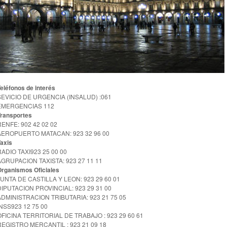
eléfonos de interés
SEVICIO DE URGENCIA (INSALUD) :061
EMERGENCIAS 112
Transportes
RENFE: 902 42 02 02
AEROPUERTO MATACAN: 923 32 96 00
axis
RADIO TAXI923 25 00 00
AGRUPACION TAXISTA: 923 27 11 11
Organismos Oficiales
JUNTA DE CASTILLA Y LEON: 923 29 60 01
DIPUTACION PROVINCIAL: 923 29 31 00
ADMINISTRACION TRIBUTARIA: 923 21 75 05
INSS923 12 75 00
OFICINA TERRITORIAL DE TRABAJO : 923 29 60 61
REGISTRO MERCANTIL : 923 21 09 18