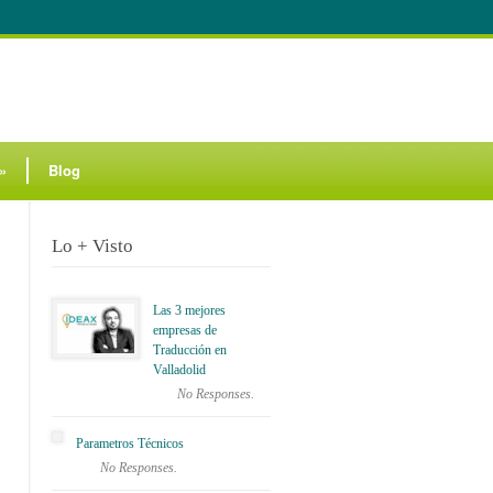
»
Blog
Lo + Visto
Las 3 mejores
empresas de
Traducción en
Valladolid
No Responses.
Parametros Técnicos
No Responses.