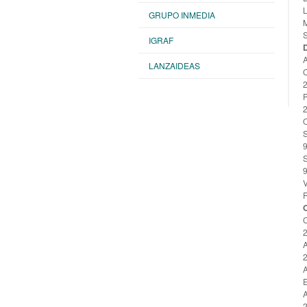
GRUPO INMEDIA
IGRAF
D
LANZAIDEAS
2
9
9
2
2