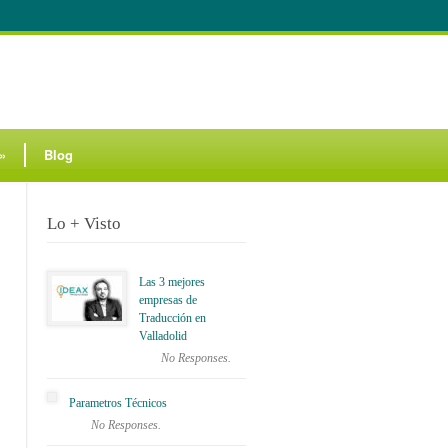
»
Blog
Lo + Visto
Las 3 mejores
empresas de
Traducción en
Valladolid
No Responses.
Parametros Técnicos
No Responses.