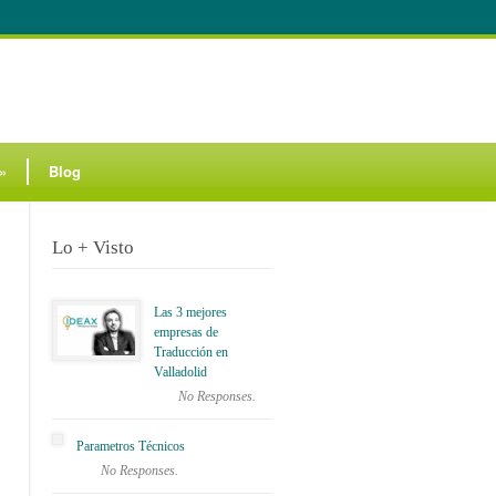
»
Blog
Lo + Visto
Las 3 mejores
empresas de
Traducción en
Valladolid
No Responses.
Parametros Técnicos
No Responses.