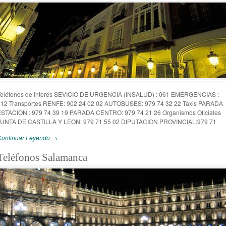
Teléfonos de interés SEVICIO DE URGENCIA (INSALUD) : 061 EMERGENCIAS :
112 Transportes RENFE: 902 24 02 02 AUTOBUSES: 979 74 32 22 Taxis PARADA
ESTACION : 979 74 39 19 PARADA CENTRO: 979 74 21 26 Organismos Oficiales
JUNTA DE CASTILLA Y LEON: 979 71 55 02 DIPUTACION PROVINCIAL:979 71
Continuar Leyendo →
Teléfonos Salamanca