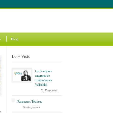
»
Blog
Lo + Visto
Las 3 mejores
empresas de
Traducción en
Valladolid
No Responses.
Parametros Técnicos
No Responses.
s