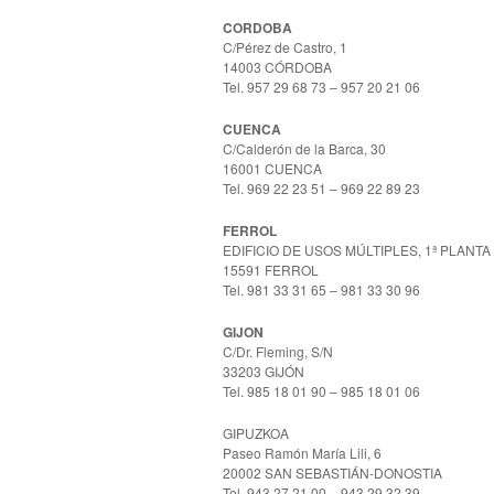
CORDOBA
C/Pérez de Castro, 1
14003 CÓRDOBA
Tel. 957 29 68 73 – 957 20 21 06
CUENCA
C/Calderón de la Barca, 30
16001 CUENCA
Tel. 969 22 23 51 – 969 22 89 23
FERROL
EDIFICIO DE USOS MÚLTIPLES, 1ª PLANTA
15591 FERROL
Tel. 981 33 31 65 – 981 33 30 96
GIJON
C/Dr. Fleming, S/N
33203 GIJÓN
Tel. 985 18 01 90 – 985 18 01 06
GIPUZKOA
Paseo Ramón María Lili, 6
20002 SAN SEBASTIÁN-DONOSTIA
Tel. 943 27 21 00 – 943 29 32 39