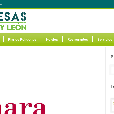
to
Planos Polígonos
Hoteles
Restaurantes
Servicios
B
L