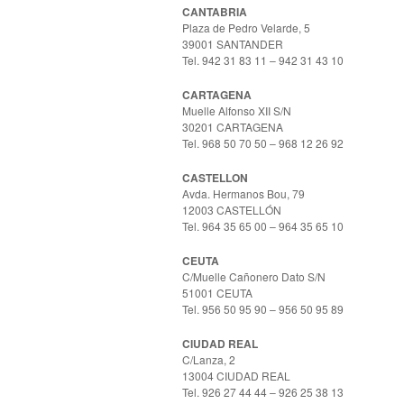
CANTABRIA
Plaza de Pedro Velarde, 5
39001 SANTANDER
Tel. 942 31 83 11 – 942 31 43 10
CARTAGENA
Muelle Alfonso XII S/N
30201 CARTAGENA
Tel. 968 50 70 50 – 968 12 26 92
CASTELLON
Avda. Hermanos Bou, 79
12003 CASTELLÓN
Tel. 964 35 65 00 – 964 35 65 10
CEUTA
C/Muelle Cañonero Dato S/N
51001 CEUTA
Tel. 956 50 95 90 – 956 50 95 89
CIUDAD REAL
C/Lanza, 2
13004 CIUDAD REAL
Tel. 926 27 44 44 – 926 25 38 13