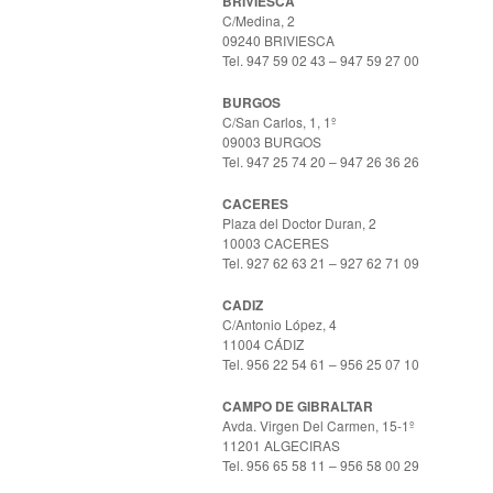
BRIVIESCA
C/Medina, 2
09240 BRIVIESCA
Tel. 947 59 02 43 – 947 59 27 00
BURGOS
C/San Carlos, 1, 1º
09003 BURGOS
Tel. 947 25 74 20 – 947 26 36 26
CACERES
Plaza del Doctor Duran, 2
10003 CACERES
Tel. 927 62 63 21 – 927 62 71 09
CADIZ
C/Antonio López, 4
11004 CÁDIZ
Tel. 956 22 54 61 – 956 25 07 10
CAMPO DE GIBRALTAR
Avda. Virgen Del Carmen, 15-1º
11201 ALGECIRAS
Tel. 956 65 58 11 – 956 58 00 29