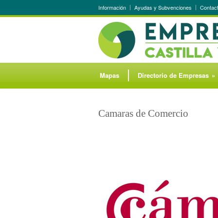
Información
Ayudas y Subvenciones
Contac
Mapas
Directorio de Empresas
»
Camaras de Comercio