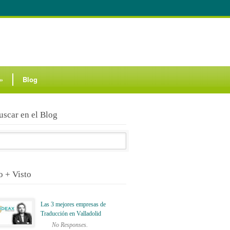
»
Blog
uscar en el Blog
o + Visto
Las 3 mejores empresas de
Traducción en Valladolid
No Responses.