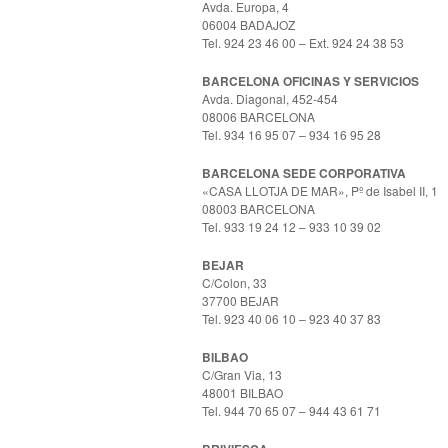
Avda. Europa, 4
06004 BADAJOZ
Tel. 924 23 46 00 – Ext. 924 24 38 53
BARCELONA OFICINAS Y SERVICIOS
Avda. Diagonal, 452-454
08006 BARCELONA
Tel. 934 16 95 07 – 934 16 95 28
BARCELONA SEDE CORPORATIVA
«CASA LLOTJA DE MAR», Pº de Isabel II, 1
08003 BARCELONA
Tel. 933 19 24 12 – 933 10 39 02
BEJAR
C/Colon, 33
37700 BEJAR
Tel. 923 40 06 10 – 923 40 37 83
BILBAO
C/Gran Via, 13
48001 BILBAO
Tel. 944 70 65 07 – 944 43 61 71